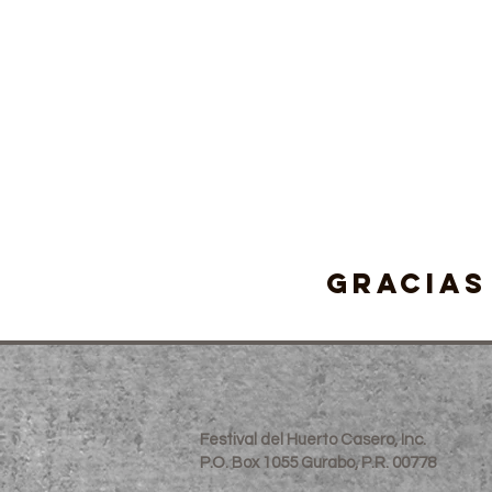
Gracias
Festival del Huerto Casero, Inc.
P.O. Box 1055 Gurabo, P.R. 00778