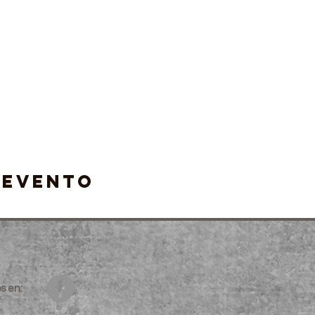
 evento
s en: